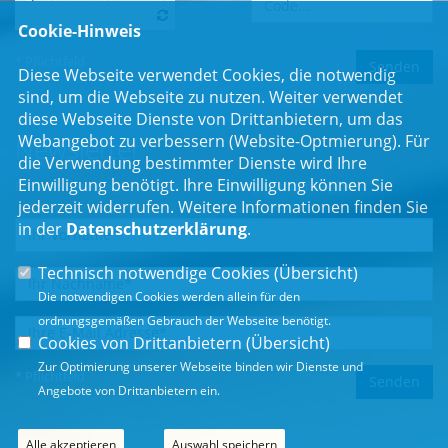
Cookie-Hinweis
* Pflichtfeld
Diese Webseite verwendet Cookies, die notwendig
sind, um die Webseite zu nutzen. Weiter verwendet
diese Webseite Dienste von Drittanbietern, um das
Webangebot zu verbessern (Website-Optmierung). Für
Newsletter
die Verwendung bestimmter Dienste wird Ihre
Einwilligung benötigt. Ihre Einwilligung können Sie
Erhalten Sie Neuigkeiten aus dem Landtag und der Region.
jederzeit widerrufen. Weitere Informationen finden Sie
in der
Datenschutzerklärung
.
Technisch notwendige Cookies (
Übersicht
)
Die notwendigen Cookies werden allein für den
ordnungsgemäßen Gebrauch der Webseite benötigt.
Cookies von Drittanbietern (
Übersicht
)
Zur Optimierung unserer Webseite binden wir Dienste und
* Pflichtfeld
Angebote von Drittanbietern ein.
Alle akzeptieren
Auswahl speichern