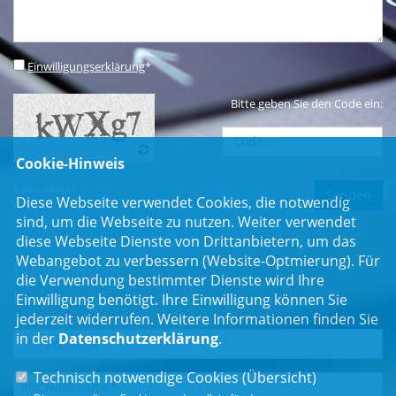
Einwilligungserklärung
*
Bitte geben Sie den Code ein:
Cookie-Hinweis
* Pflichtfeld
Diese Webseite verwendet Cookies, die notwendig
sind, um die Webseite zu nutzen. Weiter verwendet
diese Webseite Dienste von Drittanbietern, um das
Webangebot zu verbessern (Website-Optmierung). Für
Newsletter
die Verwendung bestimmter Dienste wird Ihre
Einwilligung benötigt. Ihre Einwilligung können Sie
Erhalten Sie Neuigkeiten aus dem Landtag und der Region.
jederzeit widerrufen. Weitere Informationen finden Sie
in der
Datenschutzerklärung
.
Technisch notwendige Cookies (
Übersicht
)