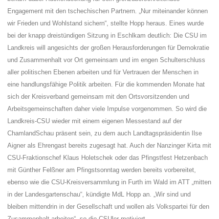
Engagement mit den tschechischen Partnern. „Nur miteinander können
wir Frieden und Wohlstand sichern“, stellte Hopp heraus. Eines wurde
bei der knapp dreistündigen Sitzung in Eschlkam deutlich: Die CSU im
Landkreis will angesichts der großen Herausforderungen für Demokratie
und Zusammenhalt vor Ort gemeinsam und im engen Schulterschluss
aller politischen Ebenen arbeiten und für Vertrauen der Menschen in
eine handlungsfähige Politik arbeiten. Für die kommenden Monate hat
sich der Kreisverband gemeinsam mit den Ortsvorsitzenden und
Arbeitsgemeinschaften daher viele Impulse vorgenommen. So wird die
Landkreis-CSU wieder mit einem eigenen Messestand auf der
ChamlandSchau präsent sein, zu dem auch Landtagspräsidentin Ilse
Aigner als Ehrengast bereits zugesagt hat. Auch der Nanzinger Kirta mit
CSU-Fraktionschef Klaus Holetschek oder das Pfingstfest Hetzenbach
mit Günther Felßner am Pfingstsonntag werden bereits vorbereitet,
ebenso wie die CSU-Kreisversammlung in Furth im Wald im ATT „mitten
in der Landesgartenschau“, kündigte MdL Hopp an. „Wir sind und
bleiben mittendrin in der Gesellschaft und wollen als Volkspartei für den
Zusammenhalt arbeiten“, so die CSUler motiviert.