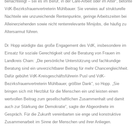
benachteiligt – sei es im Beruf, in der Care-Arbeit oder im Alter“, betonte
VdK-Bezirksfrauenvertreterin Mühlbauer. Sie verwies auf strukturelle
Nachteile wie unzureichende Rentenpunkte, geringe Arbeitszeiten bei
Alleinerziehenden sowie nicht rentenrelevante Minijobs, die häufig zu
Altersarmut führen.
Dr. Hopp würdigte das große Engagement des VdK, insbesondere im
Einsatz für soziale Gerechtigkeit und die Beratung von Frauen im
Landkreis Cham: „Die persönliche Unterstützung und fachkundige
Beratung sind ein unverzichtbarer Beitrag für mehr Chancengleichheit.
Dafür gebührt VdK-Kreisgeschäftsführerin Pusl und VdK-
Bezirksfrauenvertreterin Mühlbauer, größter Dank“, so Hopp. „Sie
bringen sich mit Herzblut für die Menschen ein und leisten einen
wertvollen Beitrag zum gesellschaftlichen Zusammenhalt und damit
auch zur Stärkung der Demokratie“, sagte der Abgeordnete im
Gespräch. Für die Zukunft vereinbarten sie enge und konstruktive
Zusammenarbeit im Sinne der Menschen und ihrer Anliegen.