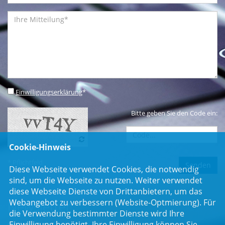
Einwilligungserklärung
*
Bitte geben Sie den Code ein:
Cookie-Hinweis
* Pflichtfeld
Diese Webseite verwendet Cookies, die notwendig
sind, um die Webseite zu nutzen. Weiter verwendet
diese Webseite Dienste von Drittanbietern, um das
Webangebot zu verbessern (Website-Optmierung). Für
Newsletter
die Verwendung bestimmter Dienste wird Ihre
Einwilligung benötigt. Ihre Einwilligung können Sie