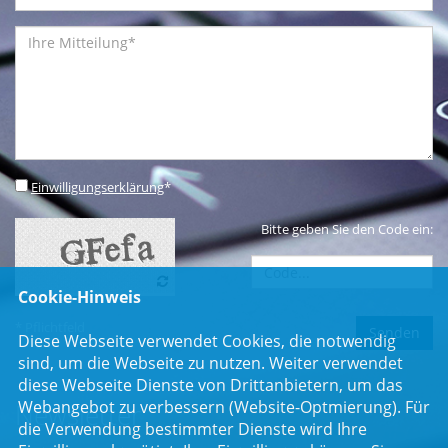
Einwilligungserklärung
*
Bitte geben Sie den Code ein:
Cookie-Hinweis
* Pflichtfeld
Diese Webseite verwendet Cookies, die notwendig
sind, um die Webseite zu nutzen. Weiter verwendet
diese Webseite Dienste von Drittanbietern, um das
Webangebot zu verbessern (Website-Optmierung). Für
Newsletter
die Verwendung bestimmter Dienste wird Ihre