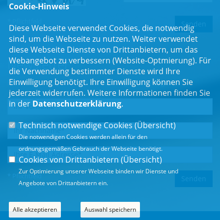
Cookie-Hinweis
* Pflichtfeld
Diese Webseite verwendet Cookies, die notwendig
sind, um die Webseite zu nutzen. Weiter verwendet
diese Webseite Dienste von Drittanbietern, um das
Webangebot zu verbessern (Website-Optmierung). Für
Newsletter
die Verwendung bestimmter Dienste wird Ihre
Einwilligung benötigt. Ihre Einwilligung können Sie
Erhalten Sie Neuigkeiten aus dem Landtag und der Region.
jederzeit widerrufen. Weitere Informationen finden Sie
in der
Datenschutzerklärung
.
Technisch notwendige Cookies (
Übersicht
)
Die notwendigen Cookies werden allein für den
ordnungsgemäßen Gebrauch der Webseite benötigt.
Cookies von Drittanbietern (
Übersicht
)
Zur Optimierung unserer Webseite binden wir Dienste und
* Pflichtfeld
Angebote von Drittanbietern ein.
Alle akzeptieren
Auswahl speichern