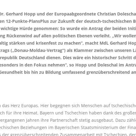
 Dr. Gerhard Hopp und der Europaabgeordnete Christian Dolesch
llten 12-Punkte-PlansPlus zur Zukunft der deutsch-tschechischen 
te wichtige Hürde genommen: So wurde ein Antrag der beiden Ini
g Rückenwind auf allen politischen Ebenen verleiht. „Wir wolle
ltig stärken und krisenfest zu machen“, macht MdL Gerhard Hop
trags („Donau-Moldau-Vertrag“) als Klammer zwischen unseren Lä
epublik Deutschland dienen. Dies wäre ein historischer Schritt d
esonders in den Fokus nehmen“, so Hopp und Doleschal im Antra
 Gesundheit bis hin zu Bildung umfassend grenzüberschreitend
 das Herz Europas. Hier begegnen sich Menschen auf tschechische
h für ihre Heimat. Bayern und Tschechien haben dank des großen
vergangenen Jahren ihre Partnerschaft stetig ausgebaut. Dazu zäh
echischen Beziehungen im Bayerischen Staatsministerium der Fina
 der grenzüberschreitenden Zusammenarbeit mit Tschechien, der d