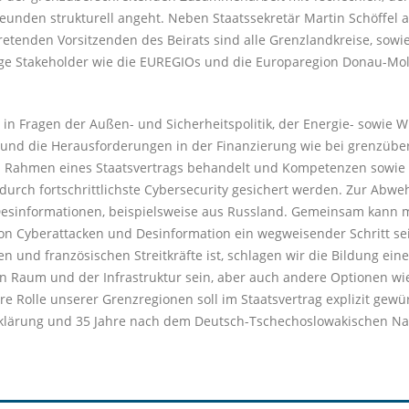
eunden strukturell angeht. Neben Staatssekretär Martin Schöffel a
rtretenden Vorsitzenden des Beirats sind alle Grenzlandkreise, sow
ge Stakeholder wie die EUREGIOs und die Europaregion Donau-Mo
n Fragen der Außen- und Sicherheitspolitik, der Energie- sowie Wir
gen und die Herausforderungen in der Finanzierung wie bei grenzübe
 Rahmen eines Staatsvertrags behandelt und Kompetenzen sowie V
 durch fortschrittlichste Cybersecurity gesichert werden. Zur Abw
 Desinformationen, beispielsweise aus Russland. Gemeinsam kann 
von Cyberattacken und Desinformation ein wegweisender Schritt se
hen und französischen Streitkräfte ist, schlagen wir die Bildung ei
n Raum und der Infrastruktur sein, aber auch andere Optionen wi
Rolle unserer Grenzregionen soll im Staatsvertrag explizit gewür
klärung und 35 Jahre nach dem Deutsch-Tschechoslowakischen Nac