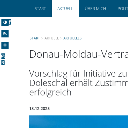
START
AKTUELL
ÜBER MICH
POLI
START
AKTUELL
AKTUELLES
Donau-Moldau-Vertra
Vorschlag für Initiative
Doleschal erhält Zustim
erfolgreich
18.12.2025