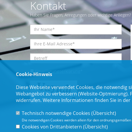
Kontakt
Haben Sie Fragen, Anregungen oder wichtige Anliegen? 
Einwilligungserklärung
*
Cookie-Hinweis
Diese Webseite verwendet Cookies, die notwendig si
Webangebot zu verbessern (Website-Optmierung). Für
widerrufen. Weitere Informationen finden Sie in der
Technisch notwendige Cookies (
Übersicht
)
Die notwendigen Cookies werden allein für den ordnungsgemäßen 
* Pflichtfeld
Cookies von Drittanbietern (
Übersicht
)