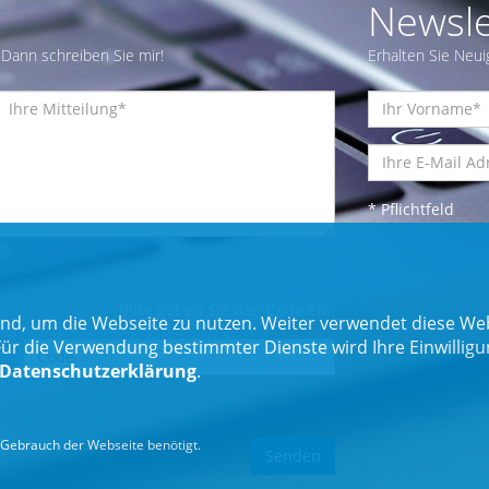
Newsle
Dann schreiben Sie mir!
Erhalten Sie Neui
* Pflichtfeld
Bitte geben Sie den Code ein:
nd, um die Webseite zu nutzen. Weiter verwendet diese Web
 die Verwendung bestimmter Dienste wird Ihre Einwilligung 
Datenschutzerklärung
.
Gebrauch der Webseite benötigt.